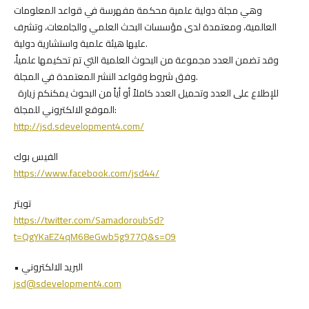
وهي مجلة دولية علمية محكمة مفهرسة في قواعد المعلومات
العالمية، ومعتمدة لدى مؤسسات البحث العلمي والجامعات، وتشرف
عليها هيئة علمية واستشارية دولية.
وقد تضمن العدد مجموعة من البحوث العلمية التي تم تحكيمها علمياً،
وفق شروط وقواعد النشر المعتمدة في المجلة.
للإطلاع على العدد وتحميل العدد كاملاً أو أياً من البحوث يمكنكم زيارة
الموقع الالكتروني للمجلة:
http://jsd.sdevelopment4.com/
الفيس بوك
https://www.facebook.com/jsd44/
تويتر
https://twitter.com/SamadoroubSd?
t=QgYKaEZ4qM68eGwb5g977Q&s=09
• البريد الالكتروني
jsd@sdevelopment4.com