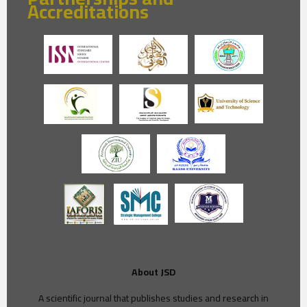
Accreditations
About JSD
A scientific journal that publishes studies and research in