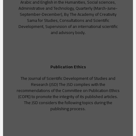
Arabic and English in the Humanities, Social sciences,
Administrative and Technology, Quarterly (March-June-
September-December), By The Academy of Creativity
Sama for Studies, Consultations and Scientific
Development, Supervision of an international scientific
and advisory body.
Publication Ethics
The Journal of Scientific Development of Studies and
Research (JSD) The JSD complies with the
recommendations of the Committee on Publication Ethics
(COPE) to promote the integrity of its published articles.
The JSD considers the following topics during the
publishing process.