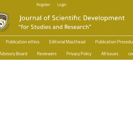
Register
Login
Publication ethics
Editorial Masthead
Publication Proced
Advisory Board
Reviewers
Privacy Policy
All Issues
co