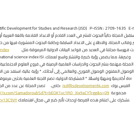
ر وقالب المجلة، والاطلاع على الاعداد السابقة وكافة البحوث المنشورة فيها من خ
index
تمت فهرسة مجلتنا في العديد من قواعد البيانات الدولية المرموقة مثل
المجلة مهتمة بنشر البحوث والدراسات العلمية الرصينة في فروع.
أكاديميًا ومهنيًا واسعًا. * المشاركة الدولية: تضم اللجنة العلمية باحثين doi
خاص. تصدر المجلة عن عدد من الجامعات والمؤسسات والمراكز الأكاديمية. ** للمزيد التواصل:
jsd@sdevelopment4.com
الفيس بوك
s://x.com/SamadoroubSd?t=bEOK1vc1R0_Xix9aCYTcgg&s=09
مجموعة
Rzy13C9VY
نشكرك على اغتنام هذه الفرصة لإحداث تأثير كبير في مجال اهتمامك.