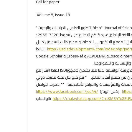
Call for paper
Volume 5, Issue 19
*مجلة التطوير العلمي للدراسات والبحوث* Journal of Scientific Development for Studies and Research (JSD) P-ISSN : 2709-1635 E-ISSN
: 2958-7328 تستقبل المجلة حالياً البحوث للنشر في العدد القادم أو الاعداد القادمة باللغة العربية أو اللغة الإنجليزية، يمكنكم الاطلاع على شروط
لال الموقع الالكتروني للمجلة، وتقديم طلب النشر من خلال
الرابط:
https://jsd.sdevelopment4.com/index.php/jsd/
Google Scholar و CrossRef و ACADEMIA وEbsco وinternational science index ISI وغيرها، مما يضمن رؤية كبيرة وانتشار واسع لعملك.
 العلوم الاجتماعية والإنسانية والتكنولوجيا
لماذا النشر مع JSD؟ * الوصول المفتوح: الوصول الفوري والعالمي إلى أبحاثك. * رؤية عالية: استفد من الفهرسة الواسعة لدينا مما يضمن جمهورًا
 مرموقين من جميع أنحاء العالم. * يتم منح كل بحث معرف دولي
https://www.facebook.com/jsd44/
إكس (تويتر)
http
الواتساب:
https://chat.whatsapp.com/CrrtKM34TxGEL