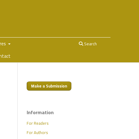
ures
Search
ntact
Make a Submission
Information
For Readers
For Authors