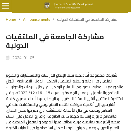
Home
/
Announcements
/
مشاركة الجامعة في الملتقيات الدولية
مشاركة الجامعة في الملتقيات
الدولية
2024-01-05
شاركت مجموعة أكاديمية سما الإبداع للدراسات والاستشارات والتطوير
العلمي في رعاية وتنظيم الملتقى العلمي الدولي الافتراضي الأول
والمويوم ب توظيف تكنولوجيا التعليم الرقمي في ظل الازمات والكوارث -
الواقع والمأمول - يومي الجمعة والسبت 15 - 16/ 12/ 2023م، وفي
افتتاحية الملتقى ألقى الاستاذ الدكتور عبدالوهاب عبدالله المعمري كلمة
أشار فيها إلى أهمية مواكبة التقدم التكنولوجي والاستفادة منه في
التعليم وخاصة في ظل الأحداث الاستثنائية التي تمر بها بعض البلدان،
فالتعليم ضرورة إنسانية مهما كانت الظروف، واقترح العمل على انشاء
منصة إلكترونية تعليمية عربية تتظافر فيها الجهود والعقول المبدعة في
العالم العربي، وعمل ميثاق شرف لضمان استخدامها في الغايات الكبيرة