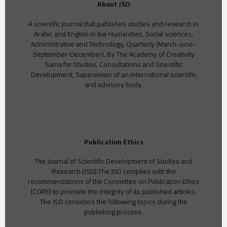
About JSD
A scientific journal that publishes studies and research in
Arabic and English in the Humanities, Social sciences,
Administrative and Technology, Quarterly (March-June-
September-December), By The Academy of Creativity
Sama for Studies, Consultations and Scientific
Development, Supervision of an international scientific
and advisory body.
Publication Ethics
The Journal of Scientific Development of Studies and
Research (JSD) The JSD complies with the
recommendations of the Committee on Publication Ethics
(COPE) to promote the integrity of its published articles.
The JSD considers the following topics during the
publishing process.